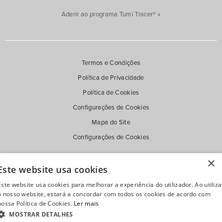
Aderir ao programa Tumi Tracer® »
Termos e Condições
Política de Privacidade
Política de Cookies
Configurações de Cookies
Mapa do Site
Configurações de Cookies
×
Este website usa cookies
Este website usa cookies para melhorar a experiência do utilizador. Ao utiliza
o nosso website, estará a concordar com todos os cookies de acordo com
nossa Política de Cookies.
Ler mais
MOSTRAR DETALHES