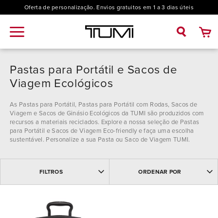
Oferta de personalização. Envios gratuitos em 1 a 3 dias úteis
Pastas para Portátil e Sacos de
Viagem Ecológicos
As Pastas para Portátil, Pastas para Portátil com Rodas, Sacos de
Viagem e Sacos de Ginásio Ecológicos da TUMI são produzidos com
recursos a materiais reciclados. Explore a nossa seleção de Pastas
para Portátil e Sacos de Viagem
Eco-friendly
e faça uma escolha
sustentável. Personalize a sua Pasta ou Saco de Viagem TUMI.
MAIS VENDIDOS
Coleção
FILTROS
ORDENAR POR
MAIS RECENTES
NOME: ASCENDENTE
19 Degree (1)
NOME: DESCENDENTE
Modelo
PREÇO DESCENDENTE
PREÇO ASCENDENTE