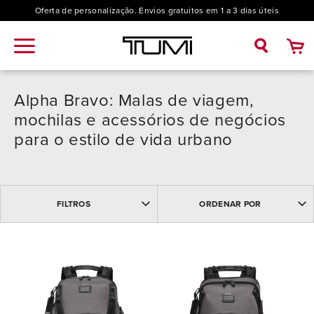
Oferta de personalização. Envios gratuitos em 1 a 3 dias úteis
Alpha Bravo: Malas de viagem,
mochilas e acessórios de negócios
para o estilo de vida urbano
MAIS VENDIDOS
Modelo
FILTROS
ORDENAR POR
MAIS RECENTES
NOME: ASCENDENTE
Acessórios de Viagem (5)
NOME: DESCENDENTE
Cor
PREÇO DESCENDENTE
Bolsa de Tiracolo (7)
PREÇO ASCENDENTE
Preço
Bolsas (7)
Bolsas de Tiracolo (5)