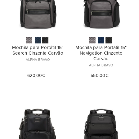
Duração da Viagem
Mochila (37)
€
€
—
Cabine (Até 4 dias) (3)
Ver Mais
Expansível
1 Noite (3)
Sim (1)
Nº de Rodas
Longas (Até 20 dias) (2)
Não (77)
Mochila para Portátil 15"
Mochila para Portátil 15"
Search Cinzenta Carvão
Navigation Cinzento
Upright (2) (5)
Carvão
ALPHA BRAVO
ALPHA BRAVO
620,00€
550,00€