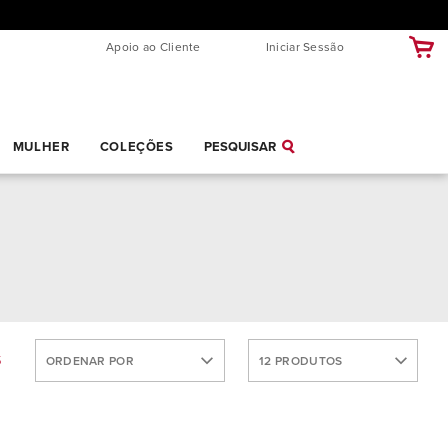
Apoio ao Cliente
Iniciar Sessão
MULHER
COLEÇÕES
PESQUISAR
MAIS
S
ORDENAR POR
12 PRODUTOS
VENDIDOS
MAIS
30 produtos
RECENTES
60 produtos
NOME:
Todos