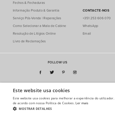
Fechos & Fechaduras
Informação Produto & Garantia
CONTACTE-NOS
Serviço Pós-Venda | Reparações
+351 253 606 070
Como Selecionar a Mala de Cabine
WhatsApp
Resolução de Litígios Online
Email
Livro de Reclamações
FOLLOW US
Este website usa cookies
Termos e Condições
Política de Privacidade
Política de Cookies
Este website usa cookies para melhorar a experiência do utilizador.
de acordo com nossa Política de Cookies.
Ler mais
MOSTRAR DETALHES