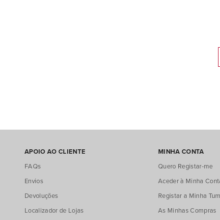
APOIO AO CLIENTE
MINHA CONTA
FAQs
Quero Registar-me
Envios
Aceder à Minha Cont
Devoluções
Registar a Minha Tum
Localizador de Lojas
As Minhas Compras