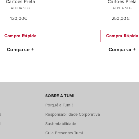
Cartões Preta
Cartões Preta
ALPHA SLG
ALPHA SLG
120,00€
250,00€
Compra Rápida
Compra Rápida
Comparar
Comparar
SOBRE A TUMI
Porquê a Tumi?
a
Responsabilidade Corporativa
i
Sustentabilidade
Guia Presentes Tumi