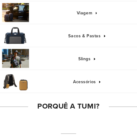
Viagem
Sacos & Pastas
Bolsa de Ombro Adatto Taupe
Mal
ADATTO
Slings
650,00€
Acessórios
PORQUÊ A TUMI?
Inovação é a
nossa Obsessão