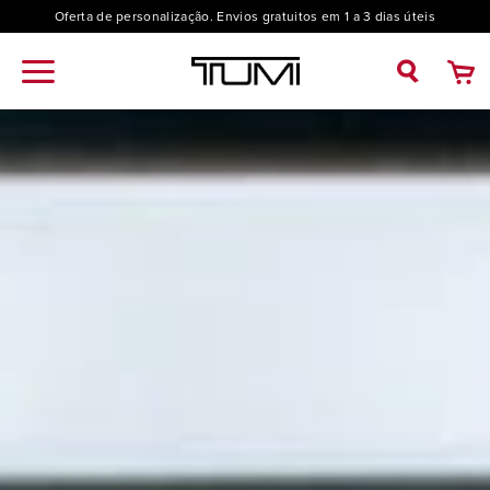
Oferta de personalização. Envios gratuitos em 1 a 3 dias úteis