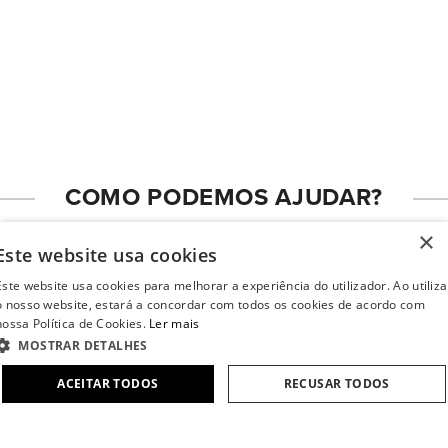
Nós procuramos. Nós estudamos. Sim, nós somos obcecados por
isso. Somos constantemente inspirados pelas industrias mais
inovadoras do mundo, como a aeronáutica, automóvel e do desporto.
Com mais de 125 patentes registadas a Tumi mantém a motivação
que nos permite estar "na crista da onda".
COMO PODEMOS AJUDAR?
×
Este website usa cookies
Localizador de Lojas
Este website usa cookies para melhorar a experiência do utilizador. Ao utiliza
o nosso website, estará a concordar com todos os cookies de acordo com
nossa Política de Cookies.
Ler mais
Encontre a sua loja TUMI
MOSTRAR DETALHES
ACEITAR TODOS
RECUSAR TODOS
ESTRITAMENTE NECESSÁRIOS
DESEMPENHO