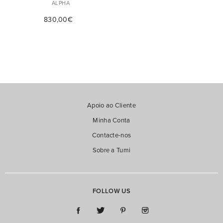
ALPHA
830,00€
Apoio ao Cliente
Minha Conta
Contacte-nos
Sobre a Tumi
FOLLOW US