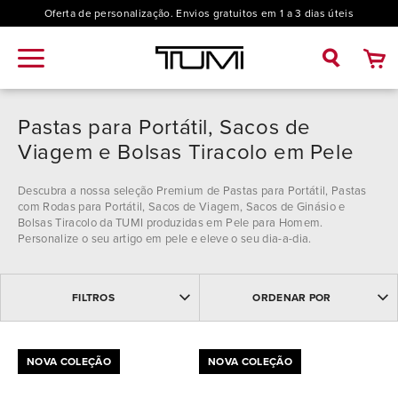
Oferta de personalização. Envios gratuitos em 1 a 3 dias úteis
Pastas para Portátil, Sacos de
Viagem e Bolsas Tiracolo em Pele
Descubra a nossa seleção Premium de Pastas para Portátil, Pastas
com Rodas para Portátil, Sacos de Viagem, Sacos de Ginásio e
Bolsas Tiracolo da TUMI produzidas em Pele para Homem.
Personalize o seu artigo em pele e eleve o seu dia-a-dia.
MAIS VENDIDOS
Coleção
FILTROS
ORDENAR POR
MAIS RECENTES
NOME: ASCENDENTE
Alpha (10)
NOME: DESCENDENTE
Modelo
PREÇO DESCENDENTE
NOVA COLEÇÃO
NOVA COLEÇÃO
Alpha Bravo (1)
PREÇO ASCENDENTE
Bolsa de Tiracolo (1)