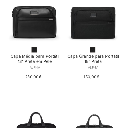
Cor
Coleção (1)
Bolsas (2)
Harrisson (6)
Preço
Pasta (14)
€
€
—
Capa Média para Portátil
Capa Grande para Portátil
13" Preta em Pele
15" Preta
ALPHA
ALPHA
230,00€
150,00€