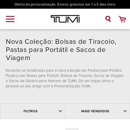
Oferta de personalização. Envios gratuitos em 1 a 3 dias úteis
Nova Coleção: Bolsas de Tiracolo,
Pastas para Portátil e Sacos de
Viagem
Encontre as tendências para a nova estação em Pastas para Portátil,
Pastas com Rodas para Portátil, Bolsas de Tiracolo, Sacos de Viagem
e Sacos de Ginásio para Homem da TUMI. Dê um toque único e
pessoal ao seu artigo com a Personalização TUMI.
MAIS VENDIDOS
Coleção
FILTROS
MAIS VENDIDOS
MAIS RECENTES
NOME: ASCENDENTE
19 Degree (1)
NOME: DESCENDENTE
Modelo