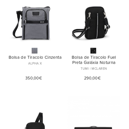
55cm (1)
Sim (11)
Nº de Rodas
14'' (5)
Não (47)
81cm (1)
Upright (2) (5)
13" (2)
Spinner (4) (5)
Bolsa de Tiracolo Cinzenta
Bolsa de Tiracolo Fuel
Preta Galáxia Noturna
ALPHA X
TUMI | MCLAREN
350,00€
290,00€