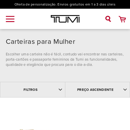
Oferta de personalização. Envios gratuitos em 1 a 3 dias úteis
Carteiras para Mulher
Escolher uma carteira não é fácil, contudo vai encontrar nas carteiras,
porta-cartões e passaporte femininos da Tumi as funcionalidades,
qualidade e elegância que procura para o dia-a-dia.
MAIS VENDIDOS
Cor
FILTROS
PREÇO ASCENDENTE
MAIS RECENTES
NOME: ASCENDENTE
NOME: DESCENDENTE
Preço
PREÇO DESCENDENTE
PREÇO ASCENDENTE
€
€
—