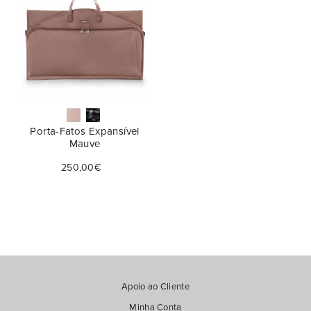
Duração da Viagem
€
€
—
1 Noite (4)
Tamanho
Curtas (Até 10 dias) (1)
56cm (3)
Longas (Até 20 dias) (1)
61cm (2)
Porta-Fatos Expansível
Mauve
250,00€
Apoio ao Cliente
Minha Conta