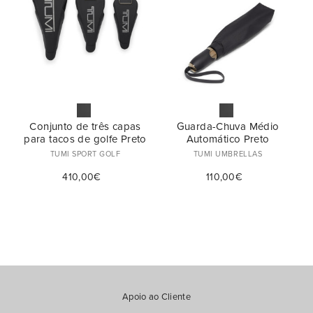
Proteção (2)
Cor
Preço
Conjunto de três capas
Guarda-Chuva Médio
para tacos de golfe Preto
Automático Preto
TUMI SPORT GOLF
TUMI UMBRELLAS
€
€
—
410,00€
110,00€
Apoio ao Cliente