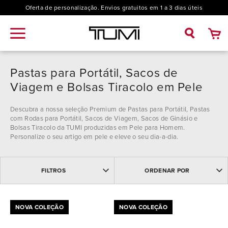
Oferta de personalização. Envios gratuitos em 1 a 3 dias úteis
Pastas para Portátil, Sacos de
Viagem e Bolsas Tiracolo em Pele
Descubra a nossa seleção Premium de Pastas para Portátil, Pastas
com Rodas para Portátil, Sacos de Viagem, Sacos de Ginásio e
Bolsas Tiracolo da TUMI produzidas em Pele para Homem.
Personalize o seu artigo em pele e eleve o seu dia-a-dia.
MAIS VENDIDOS
Coleção
FILTROS
ORDENAR POR
MAIS RECENTES
NOME: ASCENDENTE
Alpha (10)
NOME: DESCENDENTE
PREÇO DESCENDENTE
NOVA COLEÇÃO
NOVA COLEÇÃO
Alpha Bravo (1)
PREÇO ASCENDENTE