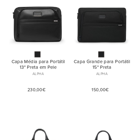
Coleção (1)
Harrisson (6)
Modelo
Bolsa de Tiracolo (1)
Cor
Bolsas (2)
Capa Média para Portátil
Capa Grande para Portátil
13" Preta em Pele
15" Preta
Preço
Pasta (14)
ALPHA
ALPHA
230,00€
150,00€
€
€
—