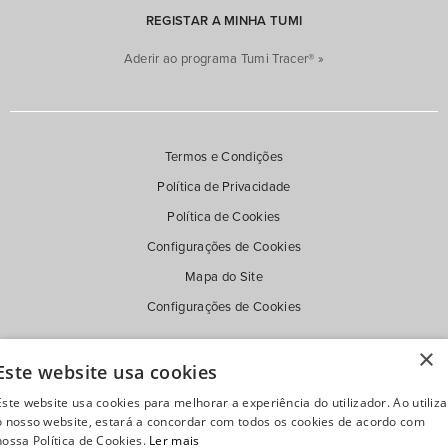
REGISTAR A MINHA TUMI
Aderir ao programa Tumi Tracer® »
Termos e Condições
Política de Privacidade
Política de Cookies
Configurações de Cookies
Mapa do Site
Configurações de Cookies
×
Este website usa cookies
Este website usa cookies para melhorar a experiência do utilizador. Ao utiliza
o nosso website, estará a concordar com todos os cookies de acordo com
nossa Política de Cookies.
Ler mais