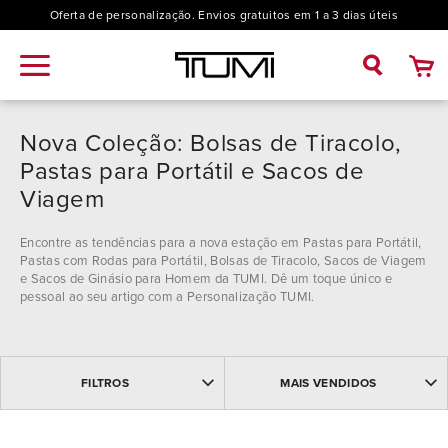
Oferta de personalização. Envios gratuitos em 1 a 3 dias úteis
Nova Coleção: Bolsas de Tiracolo,
Pastas para Portátil e Sacos de
Viagem
Encontre as tendências para a nova estação em Pastas para Portátil,
Pastas com Rodas para Portátil, Bolsas de Tiracolo, Sacos de Viagem
e Sacos de Ginásio para Homem da TUMI. Dê um toque único e
pessoal ao seu artigo com a Personalização TUMI.
MAIS VENDIDOS
Coleção
FILTROS
MAIS VENDIDOS
MAIS RECENTES
NOME: ASCENDENTE
19 Degree (1)
NOME: DESCENDENTE