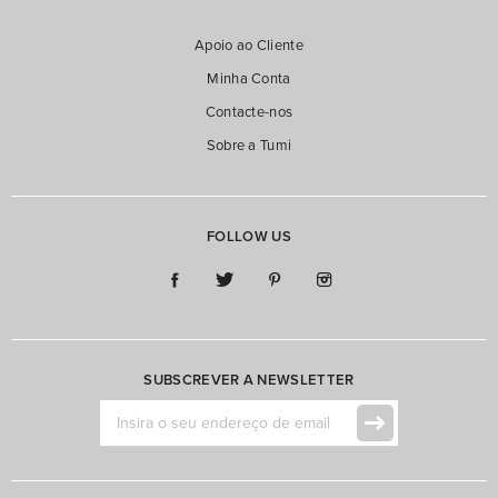
55cm (1)
Sim (11)
Apoio ao Cliente
Nº de Rodas
14'' (5)
Minha Conta
Não (48)
81cm (1)
Upright (2) (5)
Contacte-nos
13" (2)
Spinner (4) (5)
Sobre a Tumi
FOLLOW US
SUBSCREVER A NEWSLETTER