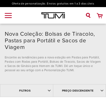
Oferta de personalização. Envios gratuitos em 1 a 3 dias úteis
Nova Coleção: Bolsas de Tiracolo,
Pastas para Portátil e Sacos de
Viagem
Encontre as tendências para a nova estação em Pastas para Portátil,
Pastas com Rodas para Portátil, Bolsas de Tiracolo, Sacos de Viagem
e Sacos de Ginásio para Homem da TUMI. Dê um toque único e
pessoal ao seu artigo com a Personalização TUMI.
MAIS VENDIDOS
Coleção
FILTROS
PREÇO DESCENDENTE
MAIS RECENTES
NOME: ASCENDENTE
19 Degree (1)
NOME: DESCENDENTE
Modelo