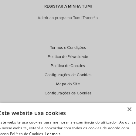
REGISTAR A MINHA TUMI
Aderir ao programa Tumi Tracer® »
Termos e Condições
Política de Privacidade
Política de Cookies
Configurações de Cookies
Mapa do Site
Configurações de Cookies
×
Este website usa cookies
Este website usa cookies para melhorar a experiência do utilizador. Ao utiliza
o nosso website, estará a concordar com todos os cookies de acordo com
nossa Política de Cookies.
Ler mais