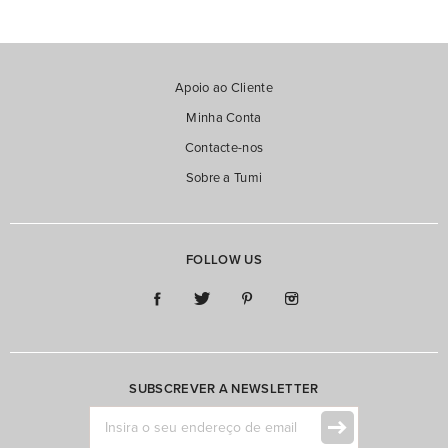
PREÇO DESCENDENTE
Alpha (30)
PREÇO ASCENDENTE
Bolsa de Tiracolo (11)
Alpha Bravo (5)
Bolsas (4)
Alpha X (1)
Apoio ao Cliente
Malas de Cabine (1)
Minha Conta
Belden SLG (1)
Pasta (19)
Contacte-nos
Ver Mais
Pasta com Rodas (4)
Sobre a Tumi
Ver Mais
FOLLOW US
Cor
Preço
Tamanho
SUBSCREVER A NEWSLETTER
€
€
—
15'' (17)