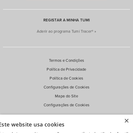
55cm (1)
14'' (5)
REGISTAR A MINHA TUMI
81cm (1)
Aderir ao programa Tumi Tracer® »
13" (2)
Expansível
Termos e Condições
Sim (11)
Política de Privacidade
Nº de Rodas
Política de Cookies
Não (47)
Upright (2) (5)
Configurações de Cookies
Mapa do Site
Spinner (4) (5)
Configurações de Cookies
×
Este website usa cookies