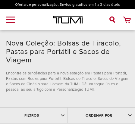
Oferta de personalização. Envios gratuitos em 1 a 3 dias úteis
Nova Coleção: Bolsas de Tiracolo,
Pastas para Portátil e Sacos de
Viagem
Encontre as tendências para a nova estação em Pastas para Portátil,
Pastas com Rodas para Portátil, Bolsas de Tiracolo, Sacos de Viagem
e Sacos de Ginásio para Homem da TUMI. Dê um toque único e
pessoal ao seu artigo com a Personalização TUMI.
MAIS VENDIDOS
Coleção
FILTROS
ORDENAR POR
MAIS RECENTES
NOME: ASCENDENTE
19 Degree (1)
NOME: DESCENDENTE
Modelo