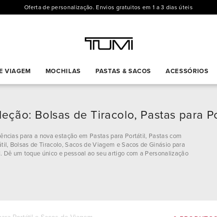
Oferta de personalização. Envios gratuitos em 1 a 3 dias úteis
E VIAGEM
MOCHILAS
PASTAS & SACOS
ACESSÓRIOS
eção: Bolsas de Tiracolo, Pastas para P
ências para a nova estação em Pastas para Portátil, Pastas com
til, Bolsas de Tiracolo, Sacos de Viagem e Sacos de Ginásio para
Dê um toque único e pessoal ao seu artigo com a Personalização