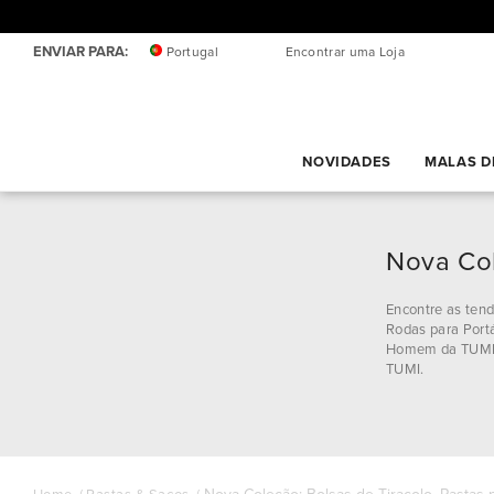
ENVIAR PARA:
Portugal
Encontrar uma Loja
NOVIDADES
MALAS D
Nova Col
Encontre as tend
Rodas para Portá
Homem da TUMI. 
TUMI.