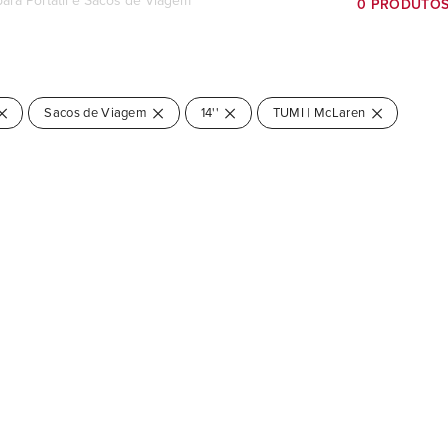
para Portátil e Sacos de Viagem
0 PRODUTO
Sacos de Viagem
14''
TUMI | McLaren