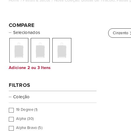
Nova Coleção: Bolsas de Tiracolo, Pastas 
Home
Pastas & Sacos
COMPARE
Selecionados
Cinzento
Adicione 2 ou 3 Itens
FILTROS
Coleção
19 Degree (1)
Alpha (30)
Alpha Bravo (5)