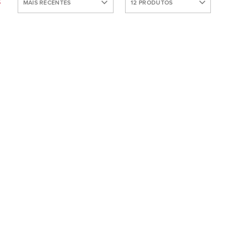
S
MAIS RECENTES
12 PRODUTOS
VENDIDOS
MAIS
30 produtos
RECENTES
60 produtos
NOME:
Todos
ASCENDENTE
NOME:
DESCENDENTE
PREÇO
DESCENDENTE
PREÇO
ASCENDENTE