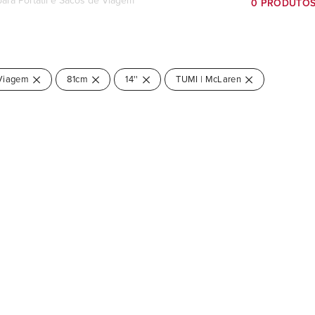
para Portátil e Sacos de Viagem
0 PRODUTO
 Viagem
81cm
14''
TUMI | McLaren