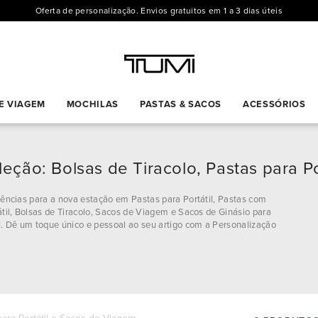
Oferta de personalização. Envios gratuitos em 1 a 3 dias úteis
E VIAGEM
MOCHILAS
PASTAS & SACOS
ACESSÓRIOS
eção: Bolsas de Tiracolo, Pastas para P
ências para a nova estação em Pastas para Portátil, Pastas com
til, Bolsas de Tiracolo, Sacos de Viagem e Sacos de Ginásio para
Dê um toque único e pessoal ao seu artigo com a Personalização