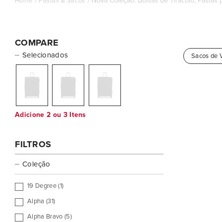
Nova Coleção: Bolsas de Tiracolo, Pastas 
Home
Pastas & Sacos
COMPARE
Selecionados
Sacos de
Adicione 2 ou 3 Itens
FILTROS
Coleção
19 Degree (1)
Alpha (31)
Alpha Bravo (5)