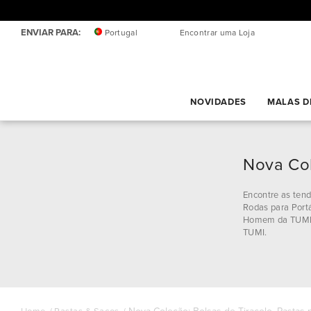
ENVIAR PARA:
Portugal
Encontrar uma Loja
NOVIDADES
MALAS D
Nova Col
Encontre as tend
Rodas para Portá
Homem da TUMI. 
TUMI.