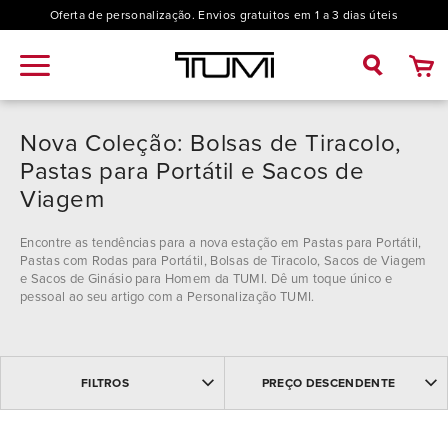
Oferta de personalização. Envios gratuitos em 1 a 3 dias úteis
Nova Coleção: Bolsas de Tiracolo,
Pastas para Portátil e Sacos de
Viagem
Encontre as tendências para a nova estação em Pastas para Portátil,
Pastas com Rodas para Portátil, Bolsas de Tiracolo, Sacos de Viagem
e Sacos de Ginásio para Homem da TUMI. Dê um toque único e
pessoal ao seu artigo com a Personalização TUMI.
MAIS VENDIDOS
Coleção
FILTROS
PREÇO DESCENDENTE
MAIS RECENTES
NOME: ASCENDENTE
19 Degree (1)
NOME: DESCENDENTE
Modelo