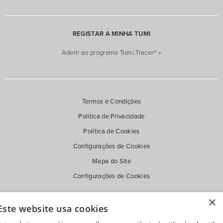
Sim (11)
Nº de Rodas
Não (48)
REGISTAR A MINHA TUMI
Upright (2) (5)
Spinner (4) (5)
Aderir ao programa Tumi Tracer® »
Termos e Condições
Política de Privacidade
Política de Cookies
Configurações de Cookies
Mapa do Site
Configurações de Cookies
×
Este website usa cookies